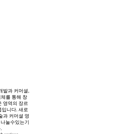
개발과 커머셜,
매체를 통해 창
운 영역의 장르
룹입니다. 새로
술과 커머셜 영
께나눌수있는기
.