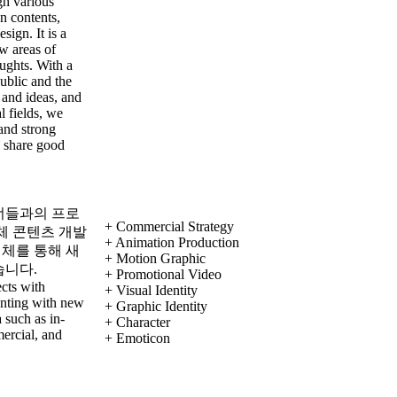
gh various
n contents,
sign. It is a
w areas of
oughts. With a
ublic and the
and ideas, and
l fields, we
 and strong
 share good
너들과의 프로
+ Commercial Strategy
체 콘텐츠 개발
+ Animation Production
매체를 통해 새
+ Motion Graphic
습니다.
+ Promotional Video
ects with
+ Visual Identity
enting with new
+ Graphic Identity
 such as in-
+ Character
ercial, and
+ Emoticon