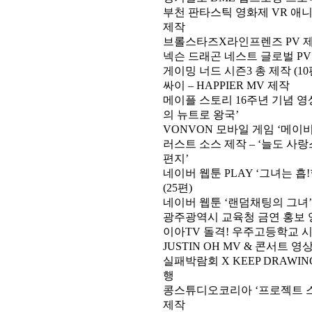
부천 판타스틱 영화제 VR 애
제작
브롤스타즈X라인프렌즈 PV 
넥슨 드래곤 네스트 글로벌 PV
게이밍 너드 시즌3 총 제작 (10
싸이 – HAPPIER MV 제작
메이플 스토리 16주년 기념 영
의 뉴트로 왕국’
VONVON 모바일 게임 ‘메이비’
러스트 소스 제작 – ‘늘도 사랑
편지’
네이버 웹툰 PLAY ‘그녀는 흡
(25편)
네이버 웹툰 ‘랜덤채팅의 그녀’
광주광역시 교육청 금연 홍보 영
이아TV 돌격! 우주고등학교 
JUSTIN OH MV & 콘서트 영
실패박람회 X KEEP DRAWI
행
콩스튜디오코리아 ‘프로젝트 스
제작