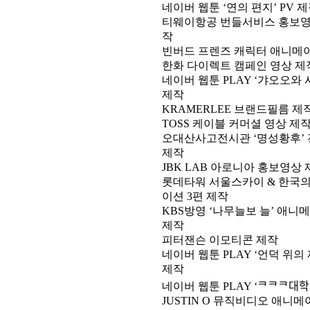
네이버 웹툰 ‘연의 편지’ PV 
티웨이항공 번들서비스 홍보영
작
빈버드 프렌즈 캐릭터 애니메이
한화 다이렉트 캠페인 영상 제
네이버 웹툰 PLAY ‘갸오오와 
제작
KRAMERLEE 브랜드필름 제
TOSS 케이블 커머셜 영상 제
오대산사고전시관 ‘명성황후’ 
제작
JBK LAB 아로니아 홍보영상
롯데타워 서울스카이 & 한국의
이션 3편 제작
KBS방영 ‘나무늘보 늘’ 애니
제작
피터잰슨 이모티콘 제작
네이버 웹툰 PLAY ‘언덕 위의 
제작
네이버 웹툰 PLAY ‘ᄏᄏᄏ대학
JUSTIN O 뮤직비디오 애니