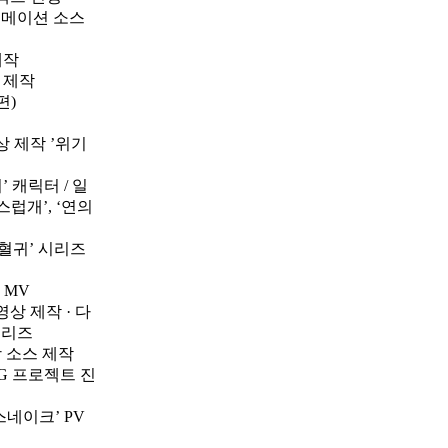
니메이션 소스
제작
 제작
편)
상 제작 ’위기
 캐릭터 / 일
스럽개’, ‘연의
!혈귀’ 시리즈
 MV
상 제작 · 다
시리즈
상 소스 제작
NG 프로젝트 진
네이크’ PV