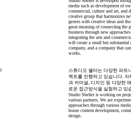
Studio Shelter is developed throu
media such as development of ow
commercial, culture and art, and de
creative group that harmonizes ne
genres with creative ideas and th
great meaning of connecting the p
business through new approaches 
integrating the arts and commercia
will create a small but substantial
company, and a company that can
works.
O
스튜디오 쉘터는 다양한 파트
젝트를 진행하고 있습니다. 자
과 커머셜, 디자인 등 다양한 
로운 접근방식을 실험하고 있
Studio Shelter is working on proj
various partners. We are experim
approaches through various media
house content development, comm
design.