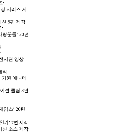
제작
상 시리즈 제
션 5편 제작
작
사랑꾼들’ 20편
작
작
전시관 영상
 제작
 기원 애니메
메이션 클립 3편
제임스’ 20편
일기’ 7편 제작
메이션 소스 제작