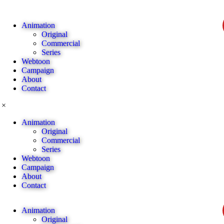
Animation
Original
Commercial
Series
Webtoon
Campaign
About
Contact
×
Animation
Original
Commercial
Series
Webtoon
Campaign
About
Contact
Animation
Original